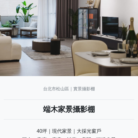
台北市松山區｜實景攝影棚
端木家景攝影棚
40坪｜現代家景｜大採光窗戶