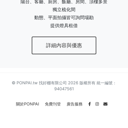
陽台、客廳、廚房、飯廳、房間、頂樓多景
獨立梳化間
動態、平面拍攝皆可詢問場勘
提供燈具租借
詳細內容與優惠
© PONPAI.tw 找好棚有限公司 2026 版權所有 統一編號：
94047561
關於PONPAI
免費刊登
廣告服務