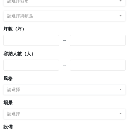
請選擇縣市
請選擇鄉鎮區
坪數（坪）
～
容納人數（人）
～
風格
請選擇
場景
請選擇
設備