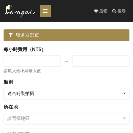
最愛
搜尋
篩選器選單
每小時費用（NT$）
～
請填入最小與最大值
類別
適合時裝拍攝
所在地
請選擇地區