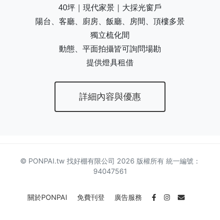
40坪｜現代家景｜大採光窗戶
陽台、客廳、廚房、飯廳、房間、頂樓多景
獨立梳化間
動態、平面拍攝皆可詢問場勘
提供燈具租借
詳細內容與優惠
© PONPAI.tw 找好棚有限公司 2026 版權所有 統一編號：
94047561
關於PONPAI
免費刊登
廣告服務