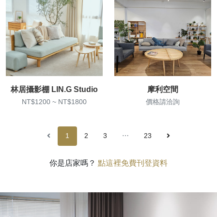
林居攝影棚 LIN.G Studio
摩利空間
NT$1200 ~ NT$1800
價格請洽詢
1
2
3
⋯
23
你是店家嗎？
點這裡免費刊登資料