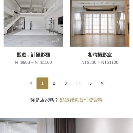
熙遊．計攝影棚
相晴攝影室
NT$600 ~ NT$1100
NT$500 ~ NT$1100
1
2
3
⋯
5
你是店家嗎？
點這裡免費刊登資料