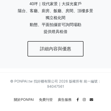
40坪｜現代家景｜大採光窗戶
陽台、客廳、廚房、飯廳、房間、頂樓多景
獨立梳化間
動態、平面拍攝皆可詢問場勘
提供燈具租借
詳細內容與優惠
© PONPAI.tw 找好棚有限公司 2026 版權所有 統一編號：
94047561
關於PONPAI
免費刊登
廣告服務