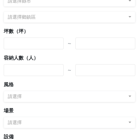
請選擇縣市
請選擇鄉鎮區
坪數（坪）
～
容納人數（人）
～
風格
請選擇
場景
請選擇
設備