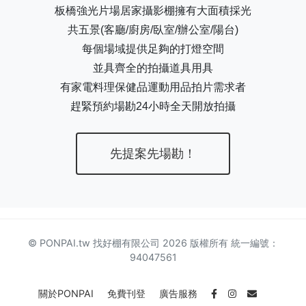
板橋強光片場居家攝影棚擁有大面積採光
共五景(客廳/廚房/臥室/辦公室/陽台)
每個場域提供足夠的打燈空間
並具齊全的拍攝道具用具
有家電料理保健品運動用品拍片需求者
趕緊預約場勘24小時全天開放拍攝
先提案先場勘！
© PONPAI.tw 找好棚有限公司 2026 版權所有 統一編號：
94047561
關於PONPAI
免費刊登
廣告服務