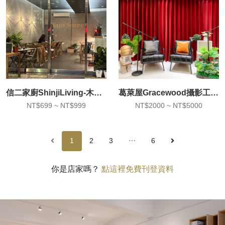
信二家廚ShinjiLiving-木柵店-可開火實景咖啡店廚房攝影
葛萊屋Gracewood攝影工作室
NT$699 ~ NT$999
NT$2000 ~ NT$5000
1
2
3
⋯
6
你是店家嗎？
點這裡免費刊登資料