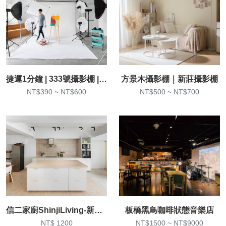
捷運1分鐘 | 333號攝影棚 | 商業攝影、直播
方景木攝影棚｜新莊攝影棚
NT$390 ~ NT$600
NT$500 ~ NT$700
信二家廚ShinjiLiving-新生店-可開火廚房實景攝影棚、台北共享廚房
板橋黑鳥咖啡狀態音樂店
NT$ 1200
NT$1500 ~ NT$9000