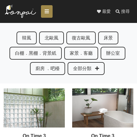
最愛
搜尋
韓風
北歐風
復古歐風
床景
白棚．黑棚．背景紙
家景．客廳
辦公室
廚房 ．吧檯
全部分類
On Time 3
On Time 3