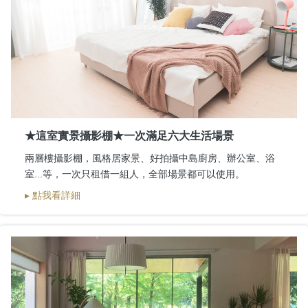
★這室實景攝影棚★一次滿足六大生活場景
兩層樓攝影棚，風格居家景、好拍攝中島廚房、辦公室、浴
室...等，一次只租借一組人，全部場景都可以使用。
▸ 點我看詳細