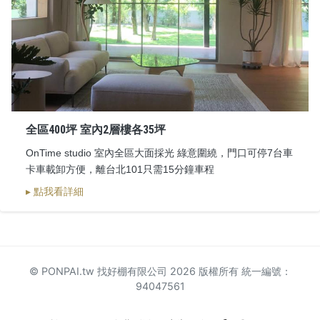
全區400坪 室內2層樓各35坪
OnTime studio 室內全區大面採光 綠意圍繞，門口可停7台車
卡車載卸方便，離台北101只需15分鐘車程
▸ 點我看詳細
© PONPAI.tw 找好棚有限公司 2026 版權所有 統一編號：
94047561