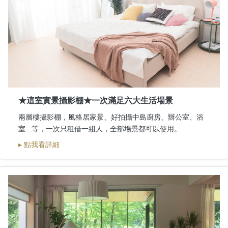
★這室實景攝影棚★一次滿足六大生活場景
兩層樓攝影棚，風格居家景、好拍攝中島廚房、辦公室、浴
室...等，一次只租借一組人，全部場景都可以使用。
▸ 點我看詳細