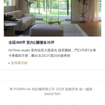
全區400坪 室內2層樓各35坪
OnTime studio 室內全區大面採光 綠意圍繞，門口可停7台車
卡車載卸方便，離台北101只需15分鐘車程
▸ 點我看詳細
© PONPAI.tw 找好棚有限公司 2026 版權所有 統一編號：
94047561