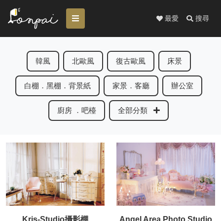
最愛
搜尋
韓風
北歐風
復古歐風
床景
白棚．黑棚．背景紙
家景．客廳
辦公室
廚房 ．吧檯
全部分類
Kris-Studio攝影棚
Angel Area Photo Studio