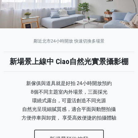
鄰近北市24小時開放 快速切換多場景
新場景上線中 Ciao自然光實景攝影棚
新傢俱與道具就是好拍 24小時開放預約
8個不同主題室內外場景，三面採光
環繞式露台，可靈活創造不同光源
自然光呈現細膩質感，適合平面與動態拍攝
方便停車與卸貨， 享受高效便捷的拍攝體驗