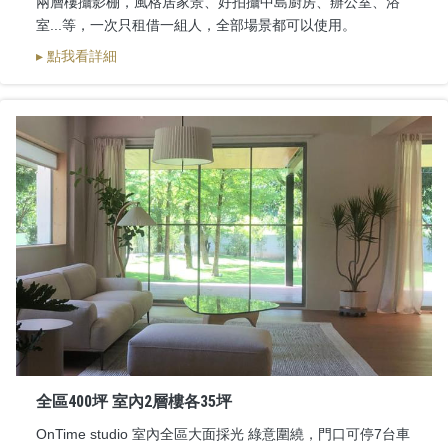
兩層樓攝影棚，風格居家景、好拍攝中島廚房、辦公室、浴
室...等，一次只租借一組人，全部場景都可以使用。
▸ 點我看詳細
全區400坪 室內2層樓各35坪
OnTime studio 室內全區大面採光 綠意圍繞，門口可停7台車