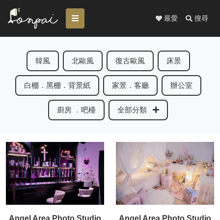
最愛
搜尋
韓風
北歐風
復古歐風
床景
白棚．黑棚．背景紙
家景．客廳
辦公室
廚房 ．吧檯
全部分類
Angel Area Photo Studio
Angel Area Photo Studio