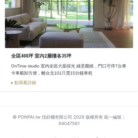
全區400坪 室內2層樓各35坪
OnTime studio 室內全區大面採光 綠意圍繞，門口可停7台車
卡車載卸方便，離台北101只需15分鐘車程
▸ 點我看詳細
© PONPAI.tw 找好棚有限公司 2026 版權所有 統一編號：
94047561