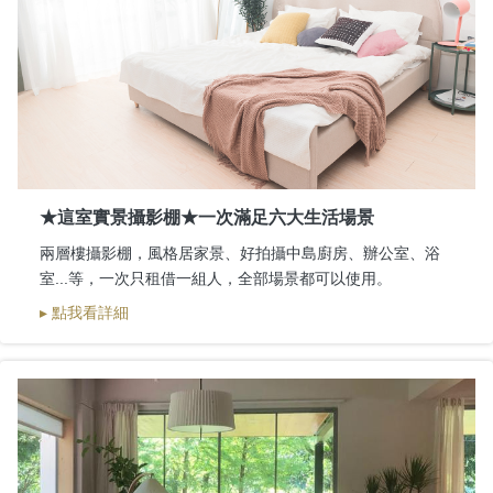
★這室實景攝影棚★一次滿足六大生活場景
兩層樓攝影棚，風格居家景、好拍攝中島廚房、辦公室、浴
室...等，一次只租借一組人，全部場景都可以使用。
▸ 點我看詳細