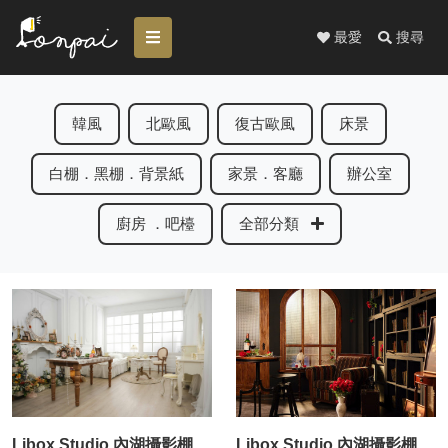
最愛
搜尋
韓風
北歐風
復古歐風
床景
白棚．黑棚．背景紙
家景．客廳
辦公室
廚房 ．吧檯
全部分類
Libox Studio 內湖攝影棚 寫真棚
Libox Studio 內湖攝影棚 寫真棚