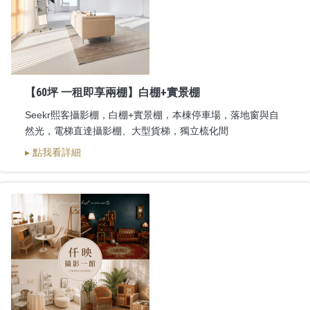
【60坪 一租即享兩棚】白棚+實景棚
Seekr熙客攝影棚，白棚+實景棚，本棟停車場，落地窗與自
然光，電梯直達攝影棚、大型貨梯，獨立梳化間
▸ 點我看詳細