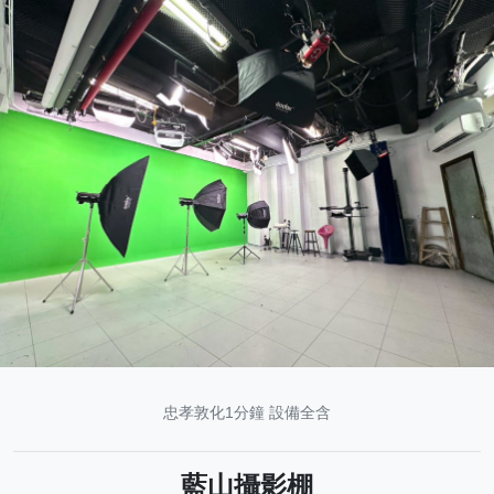
忠孝敦化1分鐘 設備全含
藍山攝影棚