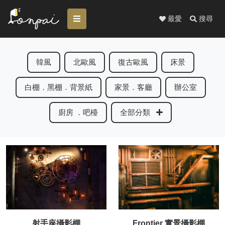
最愛
搜尋
韓風
北歐風
復古歐風
床景
白棚．黑棚．背景紙
家景．客廳
辦公室
廚房 ．吧檯
全部分類
射手座攝影棚
Frontier 實景攝影棚