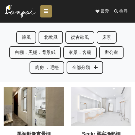
最愛
搜尋
韓風
北歐風
復古歐風
床景
白棚．黑棚．背景紙
家景．客廳
辦公室
廚房 ．吧檯
全部分類
黑洞影像實景棚
Seekr 熙客攝影棚