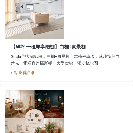
【60坪 一租即享兩棚】白棚+實景棚
Seekr熙客攝影棚，白棚+實景棚，本棟停車場，落地窗與自
然光，電梯直達攝影棚、大型貨梯，獨立梳化間
▸ 點我看詳細