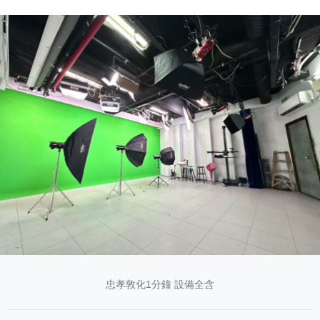
忠孝敦化1分鐘 設備全含