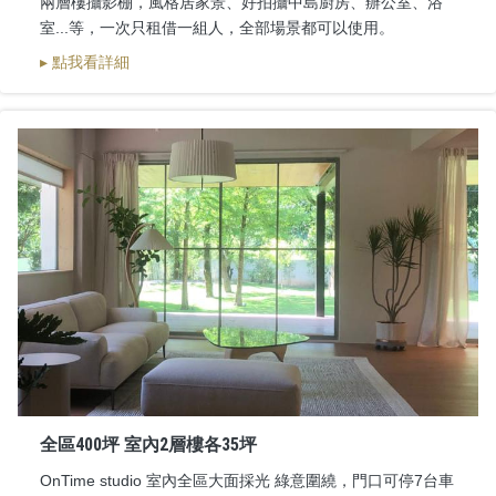
兩層樓攝影棚，風格居家景、好拍攝中島廚房、辦公室、浴
室...等，一次只租借一組人，全部場景都可以使用。
▸ 點我看詳細
全區400坪 室內2層樓各35坪
OnTime studio 室內全區大面採光 綠意圍繞，門口可停7台車