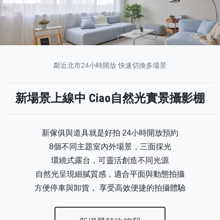
鄰近北市24小時開放 快速切換多場景
新場景上線中 Ciao自然光實景攝影棚
新傢俱與道具就是好拍 24小時開放預約
8個不同主題室內外場景，三面採光
環繞式露台，可靈活創造不同光源
自然光呈現細膩質感，適合平面與動態拍攝
方便停車與卸貨， 享受高效便捷的拍攝體驗