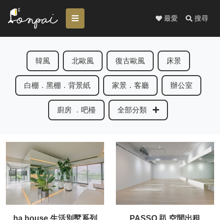
最愛
搜尋
韓風
北歐風
復古歐風
床景
白棚．黑棚．背景紙
家景．客廳
辦公室
廚房 ．吧檯
全部分類
ha house 生活別墅系列
PASSO 趴 空間出租