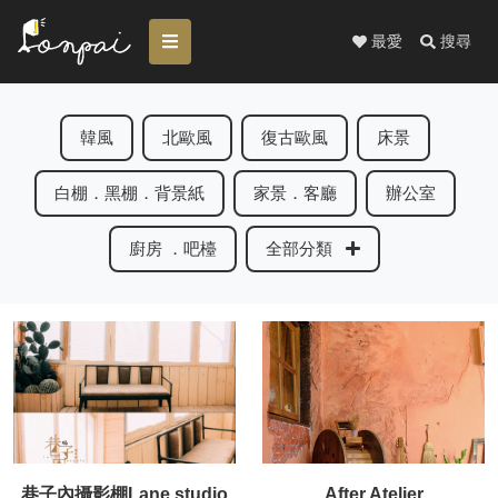
最愛
搜尋
韓風
北歐風
復古歐風
床景
白棚．黑棚．背景紙
家景．客廳
辦公室
廚房 ．吧檯
全部分類
巷子內攝影棚Lane studio
After Atelier