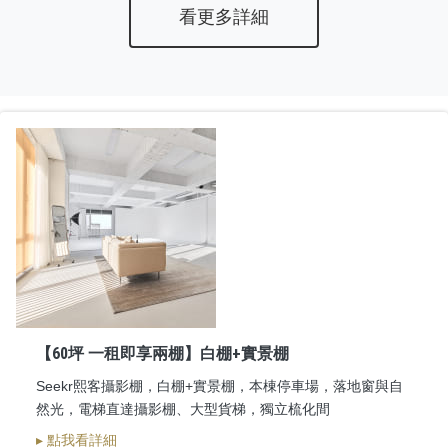
看更多詳細
【60坪 一租即享兩棚】白棚+實景棚
Seekr熙客攝影棚，白棚+實景棚，本棟停車場，落地窗與自
然光，電梯直達攝影棚、大型貨梯，獨立梳化間
▸ 點我看詳細