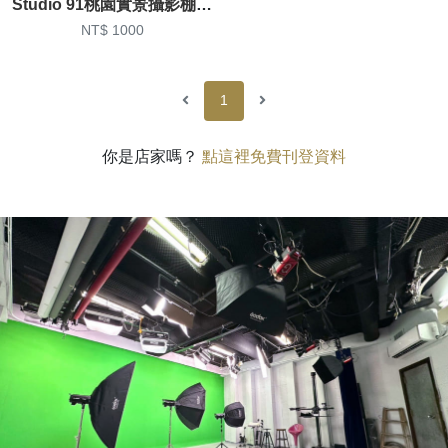
Studio 91桃園實景攝影棚 居家/簡約/特色實景/無縫白棚/活動空間
NT$ 1000
1
你是店家嗎？
點這裡免費刊登資料