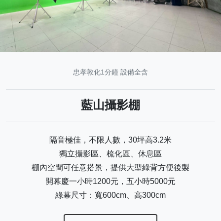
忠孝敦化1分鐘 設備全含
藍山攝影棚
隔音極佳，不限人數，30坪高3.2米
獨立攝影區、梳化區、休息區
棚內空間可任意搭景，提供大型綠背方便後製
開幕慶一小時1200元，五小時5000元
綠幕尺寸：寬600cm、高300cm