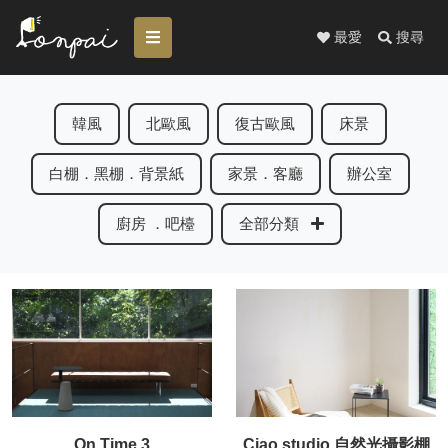
最愛
搜尋
韓風
北歐風
復古歐風
床景
白棚．黑棚．背景紙
家景．客廳
辦公室
廚房 ．吧檯
全部分類
On Time 3
Ciao studio 自然光攝影棚