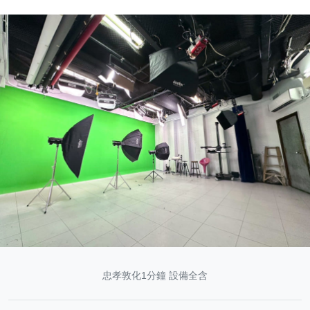
忠孝敦化1分鐘 設備全含