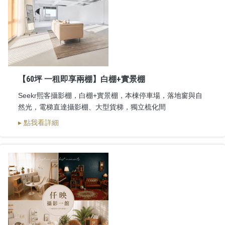
【60坪 一租即享兩棚】白棚+實景棚
Seekr熙客攝影棚，白棚+實景棚，本棟停車場，落地窗與自
然光，電梯直達攝影棚、大型貨梯，獨立梳化間
▸ 點我看詳細