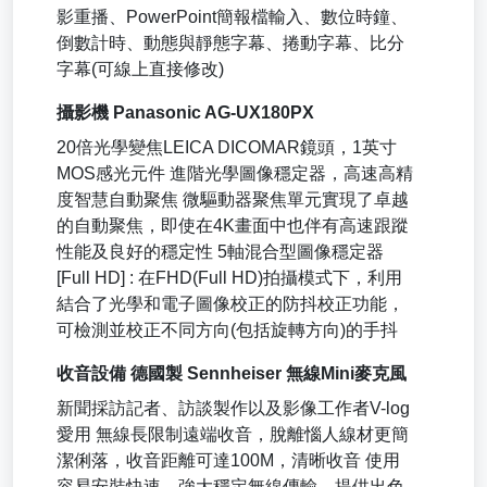
影重播、PowerPoint簡報檔輸入、數位時鐘、
倒數計時、動態與靜態字幕、捲動字幕、比分
字幕(可線上直接修改)
攝影機 Panasonic AG-UX180PX
20倍光學變焦LEICA DICOMAR鏡頭，1英寸
MOS感光元件 進階光學圖像穩定器，高速高精
度智慧自動聚焦 微驅動器聚焦單元實現了卓越
的自動聚焦，即使在4K畫面中也伴有高速跟蹤
性能及良好的穩定性 5軸混合型圖像穩定器
[Full HD] : 在FHD(Full HD)拍攝模式下，利用
結合了光學和電子圖像校正的防抖校正功能，
可檢測並校正不同方向(包括旋轉方向)的手抖
收音設備 德國製 Sennheiser 無線Mini麥克風
新聞採訪記者、訪談製作以及影像工作者V-log
愛用 無線長限制遠端收音，脫離惱人線材更簡
潔俐落，收音距離可達100M，清晰收音 使用
容易安裝快速，強大穩定無線傳輸，提供出色