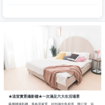
★這室實景攝影棚★一次滿足六大生活場景
兩層樓攝影棚，風格居家景、好拍攝中島廚房、辦公室、浴