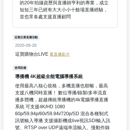
的20年拍攝資歷與直播師亨利的專業，成立
短短三年已經有大大小小十餘場直播經驗，
並也常各處支援直播顧問
近期主要直播活動
2020-09-28
逗寶購物台LIVE
看直播影片
使用設備
導播機 4K超級全能電腦導播系統
使用最高八核心規格，多機直播也順暢，最高
支援八機同時直播！ 數位導播/錄製/多串流直
播多體機，超越傳統導播機的4k電腦導播直播
系統 可支援4K/HD 1080
60p/59.94p/60i/59.94i/720p/SD 混合各種制式
訊號輸入導播 支援攝影機或live視訊SDI輸入訊
號、RTSP over UDP遠端串流輸入、慢動作錄