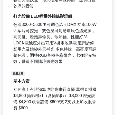
乾淨的音質
打光設備 LED輕量外拍錄影燈組
色溫3000~5600°K可调色温＋DMX 功率100W
四葉片可控光，雙色溫可對應環境色溫光源，
高亮度、燈泡壽命長、散熱佳、性能好 V-
LOCK電池座外出可用V掛電池供電 適用於錄
影用光及婚紗外景補光 多色特效，高亮度可調
整色溫，調整RGB各種色彩燈光，七種燈光特
效，營造不同情境燈光效果
直播方案
基本方案
ＣＰ高！有限預算也能高畫質直播 單機直播機
$4,800 攝影機x1（含攝影師） $8,000 燈光設
備 $4,800 收音設備 $600/支 2支以上加收混音
費 $600