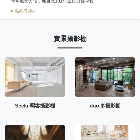
卡車載卸方便，離台北101只需15分鐘車程
▸ 點我看詳細
實景攝影棚
Seekr 熙客攝影棚
duō 多攝影棚