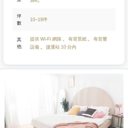
酒吧
坪
10~19坪
數
提供 Wi-Fi 網路
、
有背景紙
、
有音響
其
他
設備
、
捷運站 10 分內