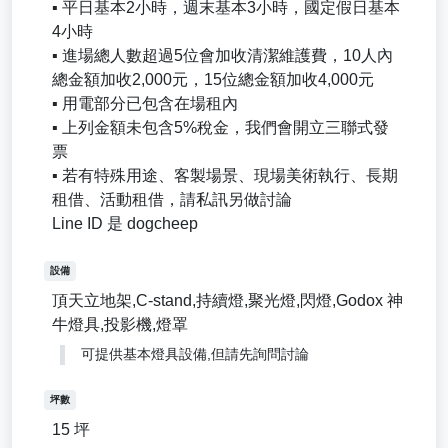
▪️ 平日基本2小時，週末基本3小時，國定假日基本
4小時
▪️ 進場總人數超過5位會加收清潔維護費，10人內
總金額加收2,000元，15位總金額加收4,000元
▪️ 用電部分已包含在場租內
▪️ 上列金額未包含5%稅金，我們會開立三聯式發
票
▪️ 若有特殊用途、客製場景、現場美術執行、長期
租借、活動租借，請私訊另做討論
Line ID 是 dogcheep
設備
頂天立地架,C-stand,持續燈,聚光燈,閃燈,Godox 神
牛燈具,投影機,燈罩
可提供基本燈具設備,但請先詢問討論
坪數
15 坪