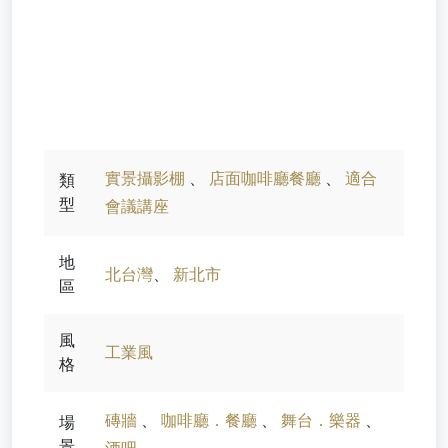
實景攝影棚
、
店面咖啡廳餐廳
、
適合
類
型
會議講座
地
北台灣
、
新北市
區
風
工業風
格
磚牆
、
咖啡廳．餐廳
、
舞台．樂器
、
場
景