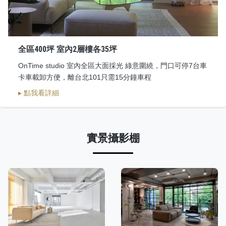
全區400坪 室內2層樓各35坪
OnTime studio 室內全區大面採光 綠意圍繞，門口可停7台車
卡車載卸方便，離台北101只需15分鐘車程
▸ 點我看詳細
實景攝影棚