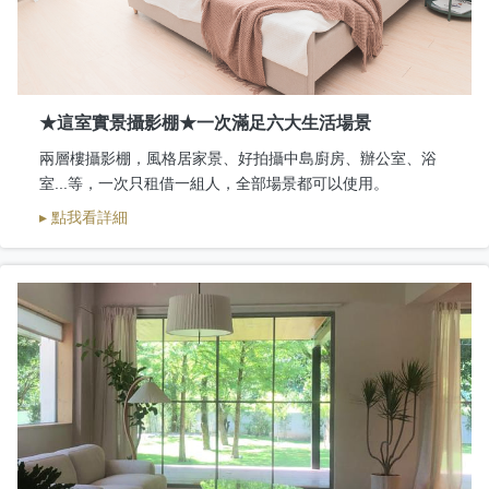
★這室實景攝影棚★一次滿足六大生活場景
兩層樓攝影棚，風格居家景、好拍攝中島廚房、辦公室、浴
室...等，一次只租借一組人，全部場景都可以使用。
▸ 點我看詳細