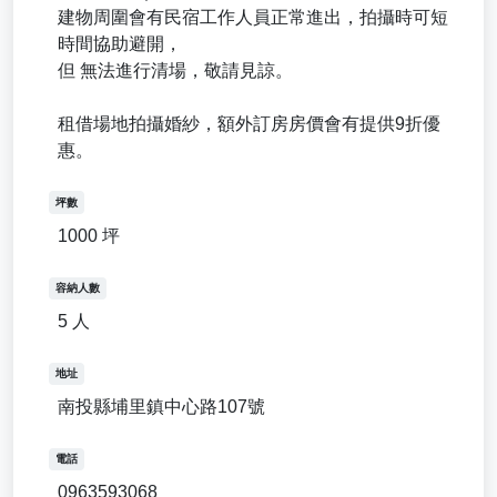
建物周圍會有民宿工作人員正常進出，拍攝時可短
時間協助避開，
但 無法進行清場，敬請見諒。
租借場地拍攝婚紗，額外訂房房價會有提供9折優
惠。
坪數
1000 坪
容納人數
5 人
地址
南投縣埔里鎮中心路107號
電話
0963593068