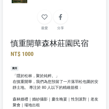
最愛
分享
慎重開華森林莊園民宿
NT$ 1000
費用
「隱於松林，聚於純粹。」
在慎重開華，我們為您預留了一片落羽松包圍的安
靜土地。 專注於 80 人以下的精緻規模：
森林婚禮｜婚紗攝影｜慶生晚宴｜性別派對｜老友
聚會｜場地出租