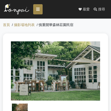
最愛
搜尋
首頁
/
攝影場地列表
/ 慎重開華森林莊園民宿