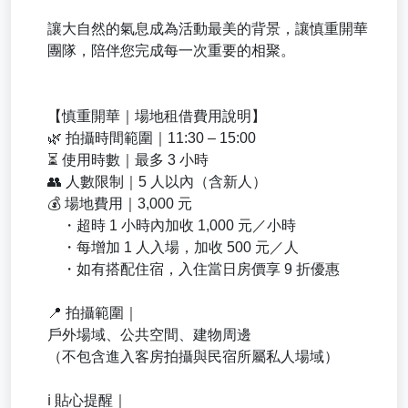
讓大自然的氣息成為活動最美的背景，讓慎重開華
團隊，陪伴您完成每一次重要的相聚。
【慎重開華｜場地租借費用說明】
🌿 拍攝時間範圍｜11:30 – 15:00
⏳ 使用時數｜最多 3 小時
👥 人數限制｜5 人以內（含新人）
💰 場地費用｜3,000 元
・超時 1 小時內加收 1,000 元／小時
・每增加 1 人入場，加收 500 元／人
・如有搭配住宿，入住當日房價享 9 折優惠
📍 拍攝範圍｜
戶外場域、公共空間、建物周邊
（不包含進入客房拍攝與民宿所屬私人場域）
ℹ️ 貼心提醒｜