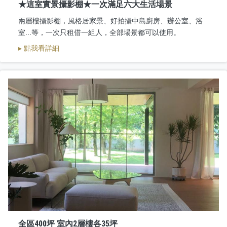
★這室實景攝影棚★一次滿足六大生活場景
兩層樓攝影棚，風格居家景、好拍攝中島廚房、辦公室、浴
室...等，一次只租借一組人，全部場景都可以使用。
▸ 點我看詳細
全區400坪 室內2層樓各35坪