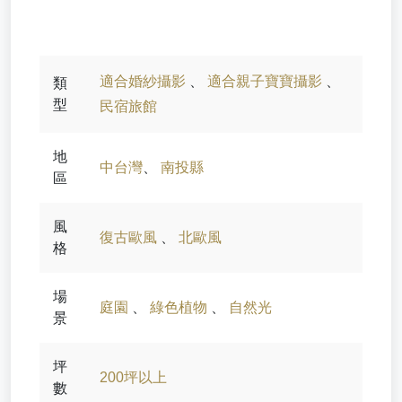
適合婚紗攝影
、
適合親子寶寶攝影
、
類
型
民宿旅館
地
中台灣
、
南投縣
區
風
復古歐風
、
北歐風
格
場
庭園
、
綠色植物
、
自然光
景
坪
200坪以上
數