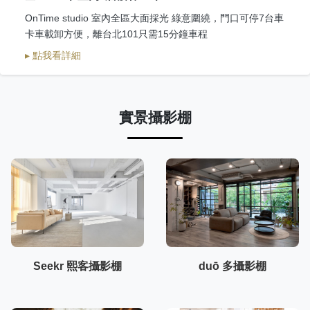
OnTime studio 室內全區大面採光 綠意圍繞，門口可停7台車
卡車載卸方便，離台北101只需15分鐘車程
▸ 點我看詳細
實景攝影棚
Seekr 熙客攝影棚
duō 多攝影棚