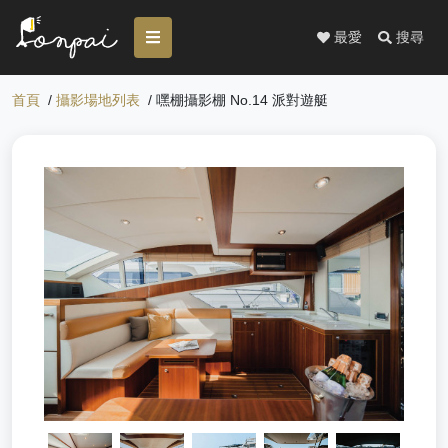
最愛
搜尋
首頁
/
攝影場地列表
/ 嘿棚攝影棚 No.14 派對遊艇