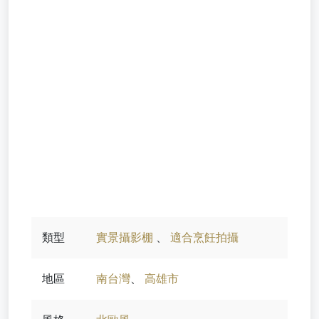
類型
實景攝影棚
、
適合烹飪拍攝
地區
南台灣
、
高雄市