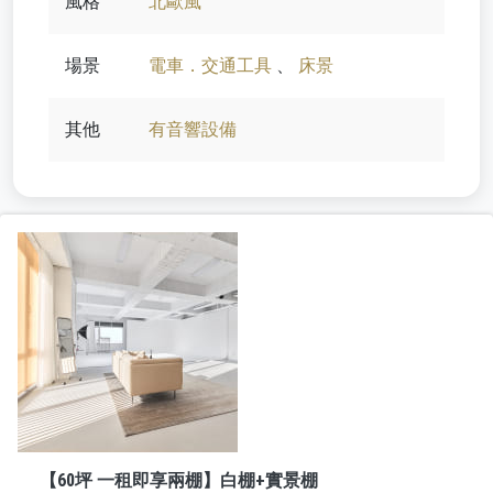
風格
北歐風
場景
電車．交通工具
、
床景
其他
有音響設備
【60坪 一租即享兩棚】白棚+實景棚