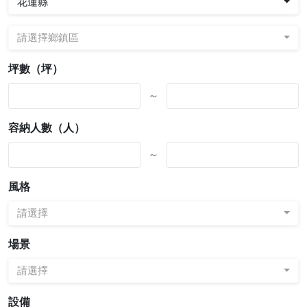
花蓮縣
請選擇鄉鎮區
坪數（坪）
～
容納人數（人）
～
風格
請選擇
場景
請選擇
設備