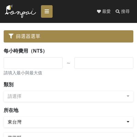
最愛
搜尋
篩選器選單
每小時費用（NT$）
～
請填入最小與最大值
類別
請選擇
所在地
東台灣