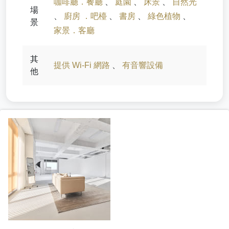
咖啡廳．餐廳
、
庭園
、
床景
、
自然光
場
、
廚房 ．吧檯
、
書房
、
綠色植物
、
景
家景．客廳
其
提供 Wi-Fi 網路
、
有音響設備
他