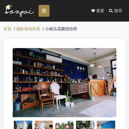
最愛
搜尋
首頁
/
攝影場地列表
/ 小南法花園招待所