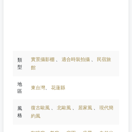
實景攝影棚
、
適合時裝拍攝
、
民宿旅
類
型
館
地
東台灣
、
花蓮縣
區
復古歐風
、
北歐風
、
居家風
、
現代簡
風
格
約風