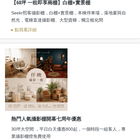
【60坪 一租即享兩棚】白棚+實景棚
Seekr熙客攝影棚，白棚+實景棚，本棟停車場，落地窗與自
然光，電梯直達攝影棚、大型貨梯，獨立梳化間
▸ 點我看詳細
熱門人氣攝影棚開幕七周年優惠
30坪大空間 ，平日白天優惠800起，一個時段一組客人，專
業攝影棚燈免費使用