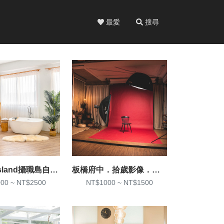
最愛
搜尋
Shoots Island攝職島自然光實景攝影棚
板橋府中．拾歲影像．商業棚拍
00 ~ NT$2500
NT$1000 ~ NT$1500