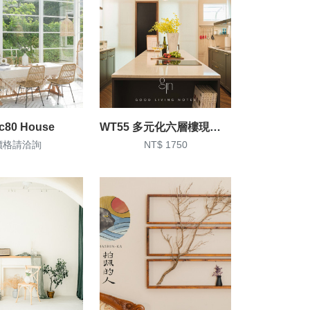
ic80 House
WT55 多元化六層樓現代設計 x 新老屋美學-實景攝影棚/廚房拍攝/親子拍攝
價格請洽詢
NT$ 1750