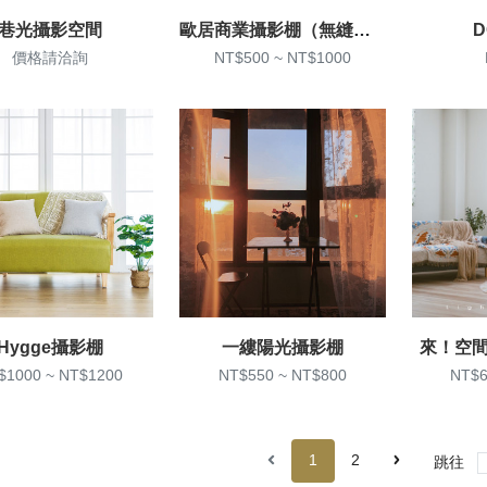
巷光攝影空間
歐居商業攝影棚（無縫牆）
D
價格請洽詢
NT$500 ~ NT$1000
Hygge攝影棚
一縷陽光攝影棚
來！空間 –
$1000 ~ NT$1200
NT$550 ~ NT$800
NT$6
1
2
跳往