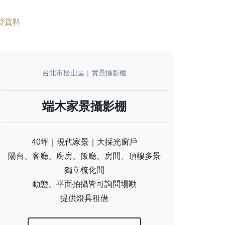
登資料
台北市松山區｜實景攝影棚
端木家景攝影棚
40坪｜現代家景｜大採光窗戶
陽台、客廳、廚房、飯廳、房間、頂樓多景
獨立梳化間
動態、平面拍攝皆可詢問場勘
提供燈具租借