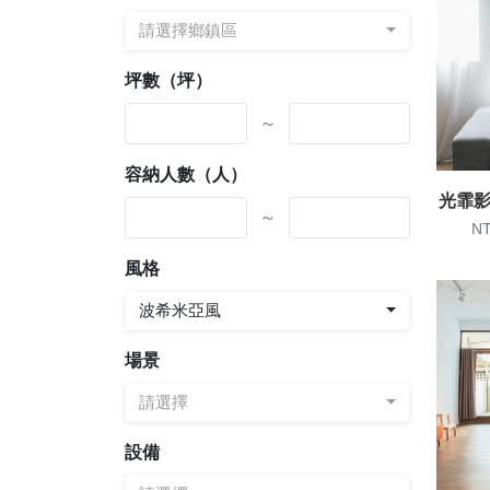
請選擇鄉鎮區
坪數（坪）
～
容納人數（人）
光霏影
～
NT
風格
波希米亞風
場景
請選擇
設備