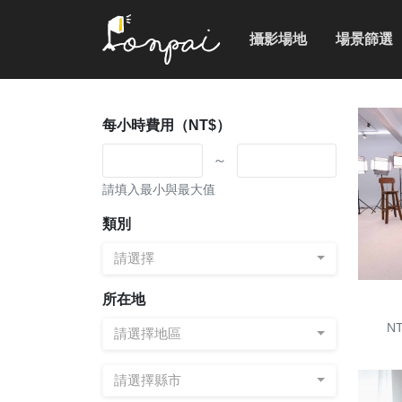
攝影場地
場景篩選
每小時費用（NT$）
～
請填入最小與最大值
類別
請選擇
所在地
NT
請選擇地區
請選擇縣市