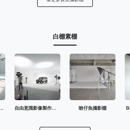
白棚素棚
i Studio 屋裡有光
自由意識影像製作有限公司
吻仔魚攝影棚
B