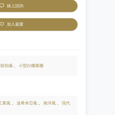
線上諮詢
加入最愛
時裝拍攝
、
小型白棚素棚
工業風
、
波希米亞風
、
南洋風
、
現代