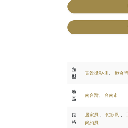
類
實景攝影棚
、
適合
型
地
南台灣
、
台南市
區
居家風
、
侘寂風
、
風
格
簡約風