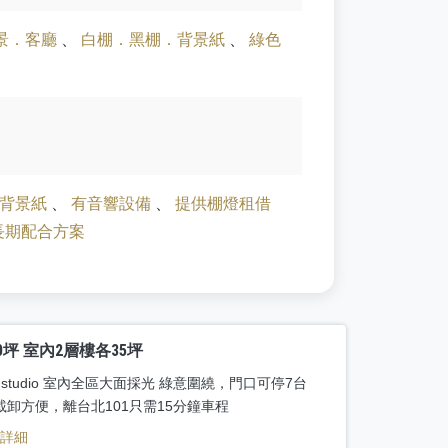
景．客廳
、
白棚．黑棚．背景紙
、
綠色
背景紙
、
有音響設備
、
提供棚燈租借
長期配合方案
0坪 室內2層樓各35坪
e studio 室內全區大面採光 綠意圍繞，門口可停7台
載卸方便，離台北101只需15分鐘車程
看詳細