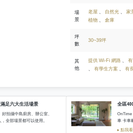
老屋
、
自然光
、
家
場
景
植物
、
倉庫
坪
30~39坪
數
提供 Wi-Fi 網路
、
有
其
他
、
有學生方案
、
有
次滿足六大生活場景
全區40
、好拍攝中島廚房、辦公室、
OnTim
組人，全部場景都可以使用。
車 卡車
▸ 點我