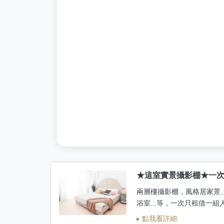
★這室實景攝影棚★一
兩層樓攝影棚，風格居家景
浴室...等，一次只租借一
▸ 點我看詳細