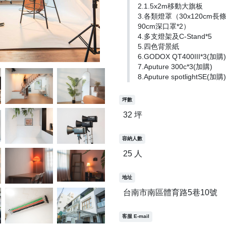
2.1.5x2m移動大旗板
3.各類燈罩（30x120cm長
90cm深口罩*2）
4.多支燈架及C-Stand*5
5.四色背景紙
6.GODOX QT400III*3(加購)
7.Aputure 300c*3(加購)
8.Aputure spotlightSE(加購)
坪數
32 坪
容納人數
25 人
地址
台南市南區體育路5巷10號
客服 E-mail