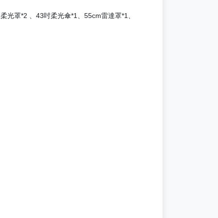
條柔光罩*2 、43吋柔光傘*1、55cm雷達罩*1、