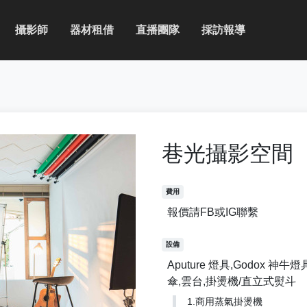
攝影師
器材租借
直播團隊
採訪報導
巷光攝影空間
費用
報價請FB或IG聯繫
設備
Aputure 燈具,Godox 神牛
傘,雲台,掛燙機/直立式熨斗
1.商用蒸氣掛燙機