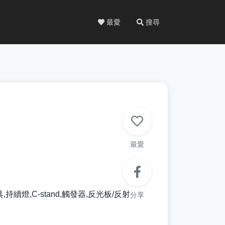
最愛
搜尋
最愛
燈具,持續燈,C-stand,觸發器,反光板/反射
分享