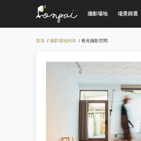
攝影場地
場景篩選
首頁
/
攝影場地列表
/ 巷光攝影空間