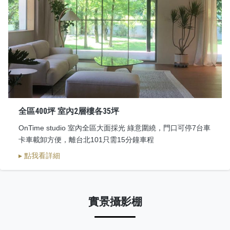
全區400坪 室內2層樓各35坪
OnTime studio 室內全區大面採光 綠意圍繞，門口可停7台車
卡車載卸方便，離台北101只需15分鐘車程
▸ 點我看詳細
實景攝影棚