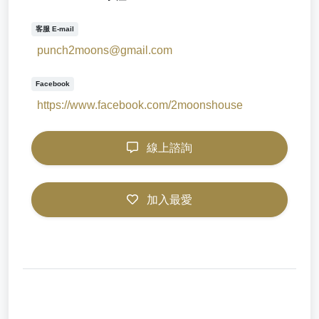
客服 E-mail
punch2moons@gmail.com
Facebook
https://www.facebook.com/2moonshouse
線上諮詢
加入最愛