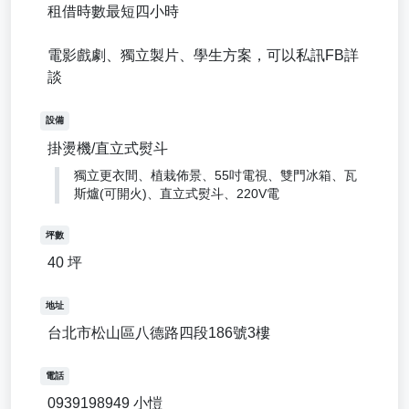
租借時數最短四小時
電影戲劇、獨立製片、學生方案，可以私訊FB詳
談
設備
掛燙機/直立式熨斗
獨立更衣間、植栽佈景、55吋電視、雙門冰箱、瓦
斯爐(可開火)、直立式熨斗、220V電
坪數
40 坪
地址
台北市松山區八德路四段186號3樓
電話
0939198949 小愷