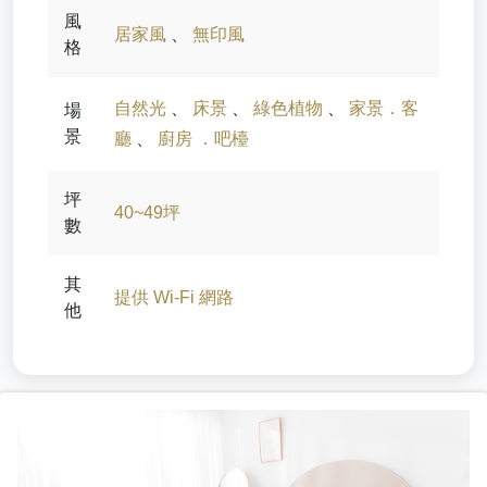
風
居家風
、
無印風
格
自然光
、
床景
、
綠色植物
、
家景．客
場
景
廳
、
廚房 ．吧檯
坪
40~49坪
數
其
提供 Wi-Fi 網路
他