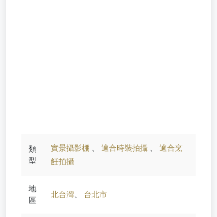
實景攝影棚
、
適合時裝拍攝
、
適合烹
類
型
飪拍攝
地
北台灣
、
台北市
區