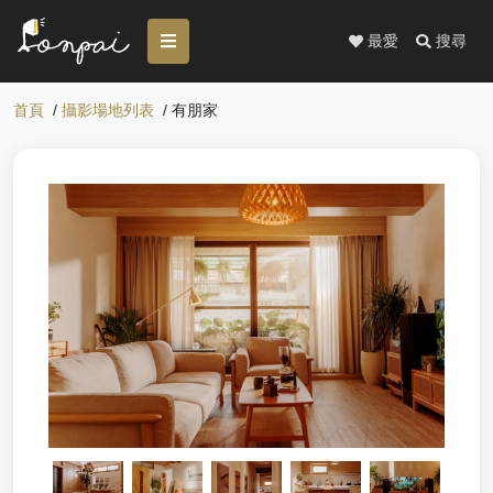
最愛
搜尋
首頁
/
攝影場地列表
/ 有朋家