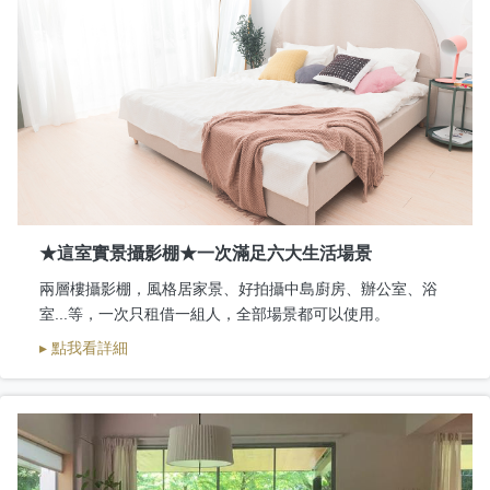
★這室實景攝影棚★一次滿足六大生活場景
兩層樓攝影棚，風格居家景、好拍攝中島廚房、辦公室、浴
室...等，一次只租借一組人，全部場景都可以使用。
▸ 點我看詳細