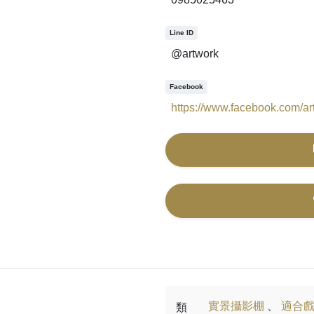
Line ID
@artwork
Facebook
https://www.facebook.com/ar
實景攝影棚
、
適合
類