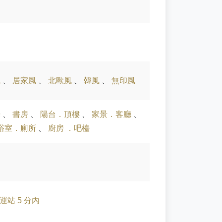
風
、
居家風
、
北歐風
、
韓風
、
無印風
光
、
書房
、
陽台．頂樓
、
家景．客廳
、
浴室．廁所
、
廚房 ．吧檯
運站 5 分內