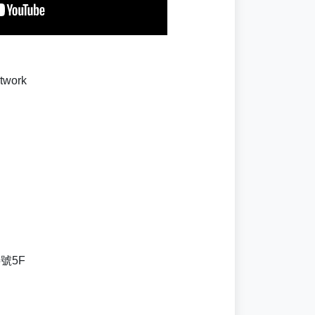
work
號5F