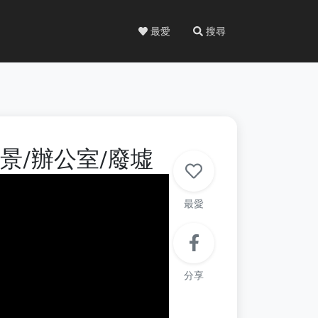
最愛
搜尋
B7 家景/辦公室/廢墟
最愛
分享