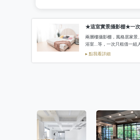
★這室實景攝影棚★一
兩層樓攝影棚，風格居家景
浴室...等，一次只租借一
▸ 點我看詳細