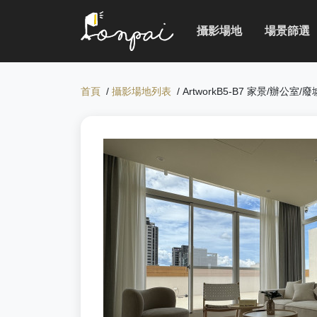
攝影場地
場景篩選
首頁
/
攝影場地列表
/ ArtworkB5-B7 家景/辦公室/廢