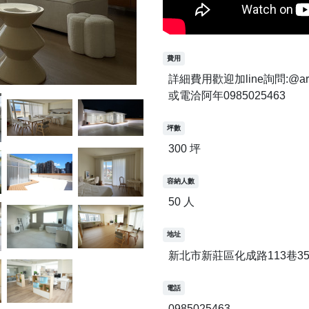
費用
詳細費用歡迎加line詢問:@art
或電洽阿年0985025463
坪數
300 坪
容納人數
50 人
地址
新北市新莊區化成路113巷35
電話
0985025463