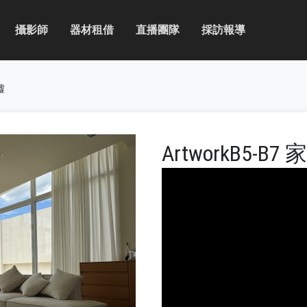
攝影師
器材租借
直播團隊
採訪報導
墟
ArtworkB5-