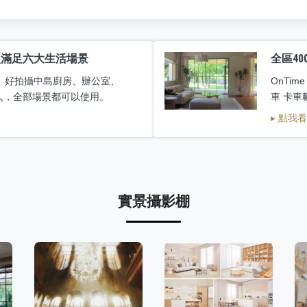
次滿足六大生活場景
全區40
、好拍攝中島廚房、辦公室、
OnTim
組人，全部場景都可以使用。
車 卡車
▸ 點我
實景攝影棚