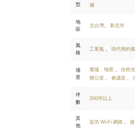
型
攝
地
北台灣
、
新北市
區
風
工業風
、
現代簡約
格
廢墟．地窖
、
自然
場
景
辦公室
、
會議室
、
坪
200坪以上
數
其
提供 Wi-Fi 網路
、
捷
他