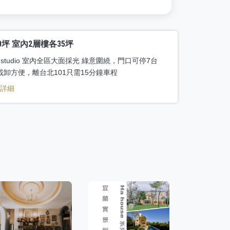
0坪 室內2層樓各35坪
e studio 室內全區大面採光 綠意圍繞，門口可停7台
載卸方便，離台北101只需15分鐘車程
看詳細