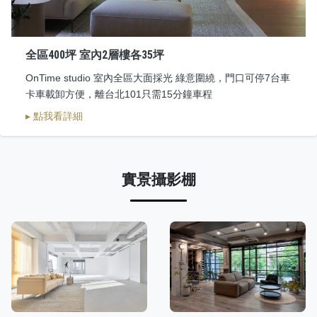
全區400坪 室內2層樓各35坪
OnTime studio 室內全區大面採光 綠意圍繞，門口可停7台車
卡車載卸方便，離台北101只需15分鐘車程
▸ 點我看詳細
實景攝影棚