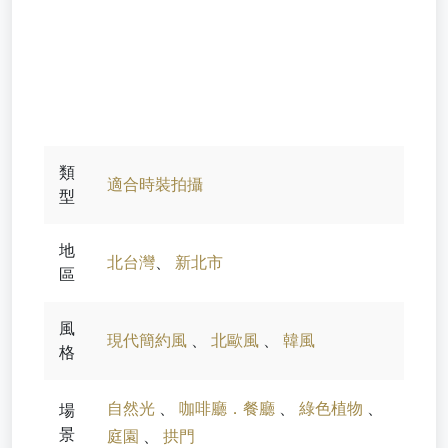
類
適合時裝拍攝
型
地
北台灣
、
新北市
區
風
現代簡約風
、
北歐風
、
韓風
格
自然光
、
咖啡廳．餐廳
、
綠色植物
、
場
景
庭園
、
拱門