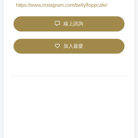
https://www.instagram.com/bellyfloppcafe/
線上諮詢
加入最愛