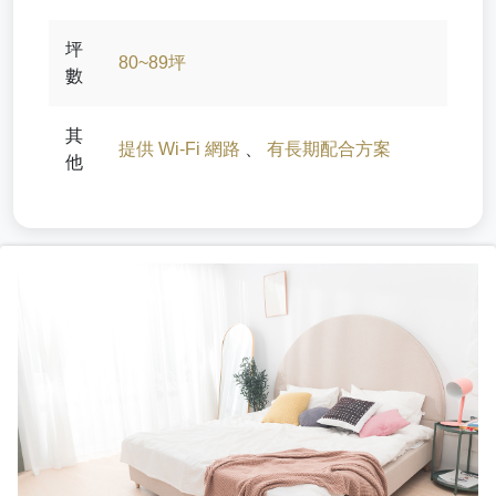
坪
80~89坪
數
其
提供 Wi-Fi 網路
、
有長期配合方案
他