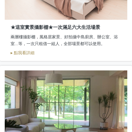
★這室實景攝影棚★一次滿足六大生活場景
兩層樓攝影棚，風格居家景、好拍攝中島廚房、辦公室、浴
室...等，一次只租借一組人，全部場景都可以使用。
▸ 點我看詳細