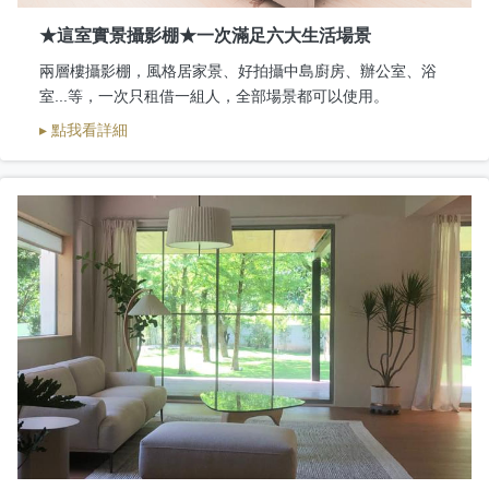
★這室實景攝影棚★一次滿足六大生活場景
兩層樓攝影棚，風格居家景、好拍攝中島廚房、辦公室、浴
室...等，一次只租借一組人，全部場景都可以使用。
▸ 點我看詳細