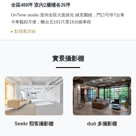
全區400坪 室內2層樓各35坪
OnTime studio 室內全區大面採光 綠意圍繞，門口可停7台車
卡車載卸方便，離台北101只需15分鐘車程
▸ 點我看詳細
實景攝影棚
Seekr 熙客攝影棚
duō 多攝影棚