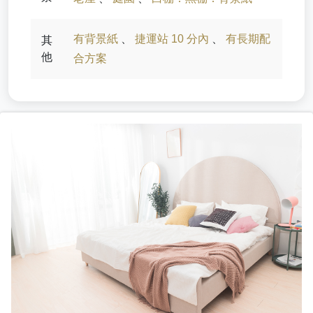
有背景紙
、
捷運站 10 分內
、
有長期配
其
他
合方案