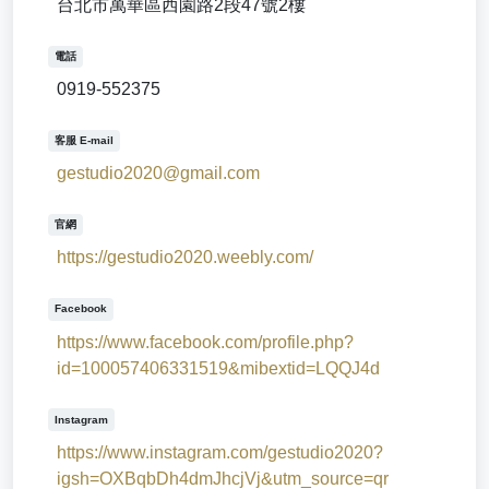
台北市萬華區西園路2段47號2樓
電話
0919-552375
客服 E-mail
gestudio2020@gmail.com
官網
https://gestudio2020.weebly.com/
Facebook
https://www.facebook.com/profile.php?
id=100057406331519&mibextid=LQQJ4d
Instagram
https://www.instagram.com/gestudio2020?
igsh=OXBqbDh4dmJhcjVj&utm_source=qr