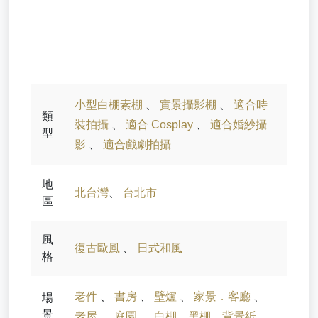
小型白棚素棚
、
實景攝影棚
、
適合時
類
裝拍攝
、
適合 Cosplay
、
適合婚紗攝
型
影
、
適合戲劇拍攝
地
北台灣
、
台北市
區
風
復古歐風
、
日式和風
格
老件
、
書房
、
壁爐
、
家景．客廳
、
場
景
老屋
、
庭園
、
白棚．黑棚．背景紙