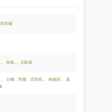
時裝拍攝
風
、
韓風
、
北歐風
光
、
白棚．黑棚．背景紙
、
無縫牆
、
庭
爐