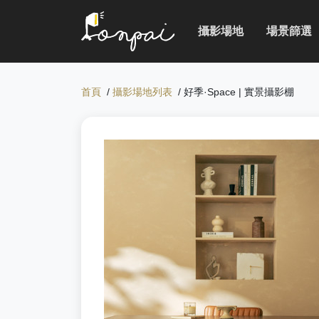
攝影場地
場景篩選
首頁
/
攝影場地列表
/ 好季·Space | 實景攝影棚