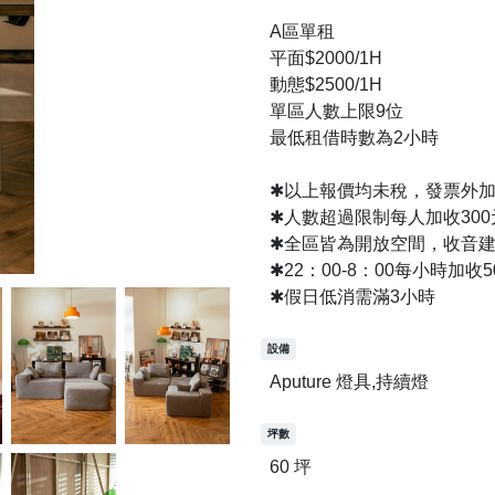
A區單租
平面$2000/1H
動態$2500/1H
單區人數上限9位
最低租借時數為2小時
✱以上報價均未稅，發票外加
✱人數超過限制每人加收300元
✱全區皆為開放空間，收音
✱22：00-8：00每小時加收
✱假日低消需滿3小時
設備
Aputure 燈具,持續燈
坪數
60 坪