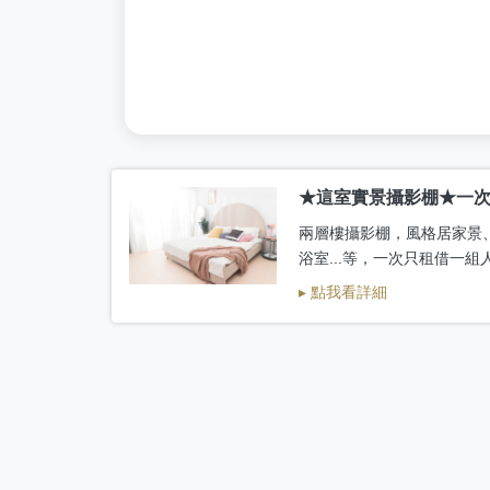
★這室實景攝影棚★一
兩層樓攝影棚，風格居家景
浴室...等，一次只租借一
▸ 點我看詳細