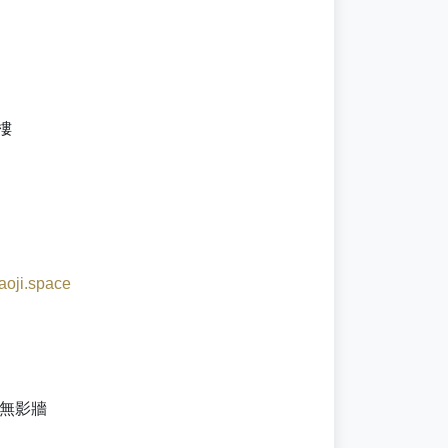
樓
aoji.space
無影牆