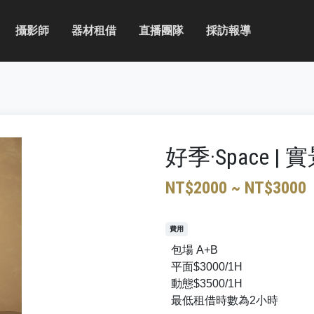
攝影師
器材租借
直播團隊
採訪報導
好季·Space |
NT$2000 ~ NT$3000
費用
包場 A+B
平面$3000/1H
動態$3500/1H
最低租借時數為2小時