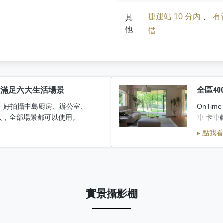
捷運站 10 分內
、
有
其
他
借
次滿足六大生活場景
全區40
、好拍攝中島廚房、辦公室、
OnTim
組人，全部場景都可以使用。
車 卡車
▸ 點我
實景攝影棚