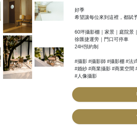
好季
希望讓每位來到這裡，都賦
60坪攝影棚｜家景｜庭院景
徐匯捷運旁｜門口可停車
24H預約制
#攝影 #攝影師 #攝影棚 #法
#婚紗 #商業攝影 #商業空間
#人像攝影