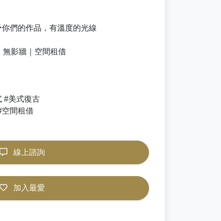
予你們的作品，有溫度的光線
｜無影牆｜空間租借
式 #美式復古
 #空間租借
線上諮詢
加入最愛