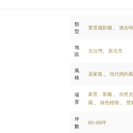
類
實景攝影棚
、
適合
型
地
北台灣
、
新北市
區
風
居家風
、
現代簡約
格
家景．客廳
、
自然
場
景
園
、
綠色植物
、
壁
坪
60~69坪
數