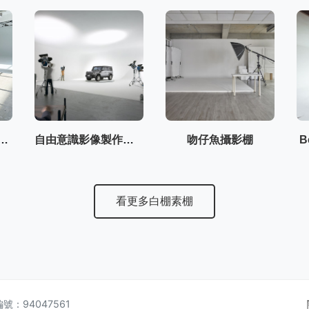
i Studio 屋裡有光
自由意識影像製作有限公司
吻仔魚攝影棚
B
看更多白棚素棚
編號：94047561