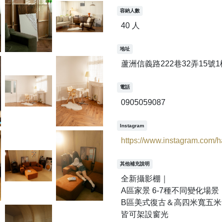
容納人數
40 人
地址
蘆洲信義路222巷32弄15號1
電話
0905059087
Instagram
https://www.instagram.com/h
其他補充說明
全新攝影棚｜
A區家景 6-7種不同變化場景
B區美式復古＆高四米寬五米
皆可架設窗光