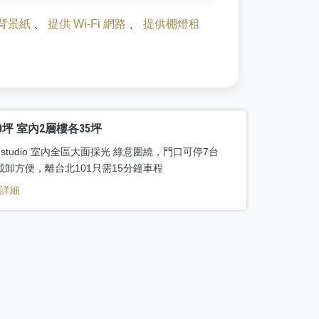
背景紙
、
提供 Wi-Fi 網路
、
提供棚燈租
0坪 室內2層樓各35坪
e studio 室內全區大面採光 綠意圍繞，門口可停7台
載卸方便，離台北101只需15分鐘車程
看詳細