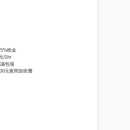
5%稅金
/1hr
建議包場
500元夜間加班費