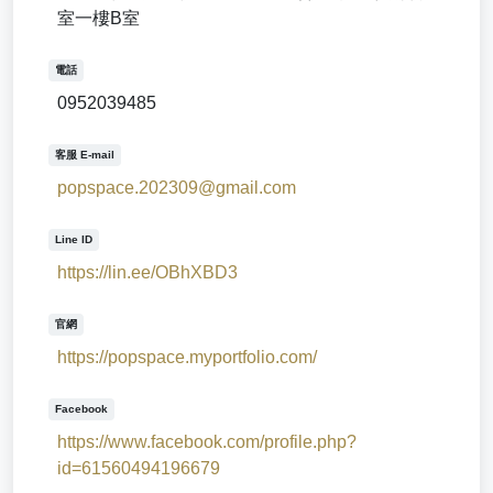
室一樓B室
電話
0952039485
客服 E-mail
popspace.202309@gmail.com
Line ID
https://lin.ee/OBhXBD3
官網
https://popspace.myportfolio.com/
Facebook
https://www.facebook.com/profile.php?
id=61560494196679