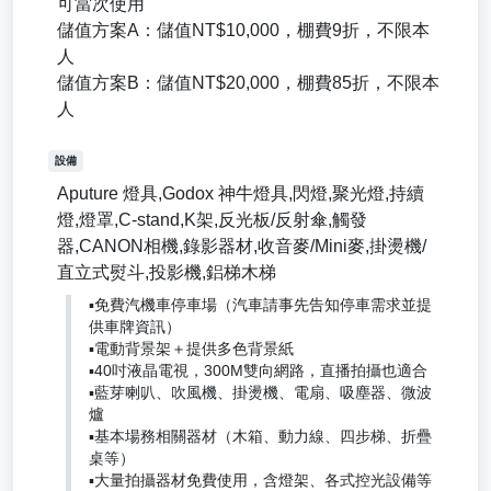
可當次使用
儲值方案A：儲值NT$10,000，棚費9折，不限本
人
儲值方案B：儲值NT$20,000，棚費85折，不限本
人
設備
Aputure 燈具,Godox 神牛燈具,閃燈,聚光燈,持續
燈,燈罩,C-stand,K架,反光板/反射傘,觸發
器,CANON相機,錄影器材,收音麥/Mini麥,掛燙機/
直立式熨斗,投影機,鋁梯木梯
▪️免費汽機車停車場（汽車請事先告知停車需求並提
供車牌資訊）
▪️電動背景架＋提供多色背景紙
▪️40吋液晶電視，300M雙向網路，直播拍攝也適合
▪️藍芽喇叭、吹風機、掛燙機、電扇、吸塵器、微波
爐
▪️基本場務相關器材（木箱、動力線、四步梯、折疊
桌等）
▪️大量拍攝器材免費使用，含燈架、各式控光設備等