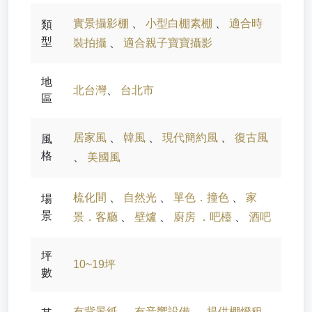
實景攝影棚
、
小型白棚素棚
、
適合時
類
型
裝拍攝
、
適合親子寶寶攝影
地
北台灣
、
台北市
區
居家風
、
韓風
、
現代簡約風
、
復古風
風
格
、
美國風
梳化間
、
自然光
、
單色．撞色
、
家
場
景
景．客廳
、
壁爐
、
廚房 ．吧檯
、
酒吧
坪
10~19坪
數
有背景紙
、
有音響設備
、
提供棚燈租