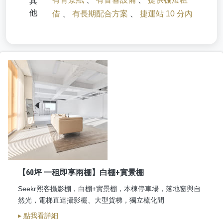
其
他
借
、
有長期配合方案
、
捷運站 10 分內
【60坪 一租即享兩棚】白棚+實景棚
Seekr熙客攝影棚，白棚+實景棚，本棟停車場，落地窗與自
然光，電梯直達攝影棚、大型貨梯，獨立梳化間
▸ 點我看詳細