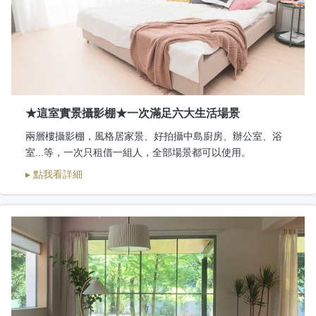
★這室實景攝影棚★一次滿足六大生活場景
兩層樓攝影棚，風格居家景、好拍攝中島廚房、辦公室、浴
室...等，一次只租借一組人，全部場景都可以使用。
▸ 點我看詳細