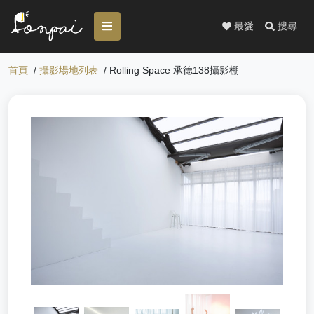
最愛
搜尋
首頁
/
攝影場地列表
/ Rolling Space 承德138攝影棚