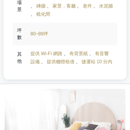
場
、
磚牆
、
家景．客廳
、
老件
、
水泥牆
景
、
梳化間
坪
80~89坪
數
提供 Wi-Fi 網路
、
有背景紙
、
有音響
其
他
設備
、
提供棚燈租借
、
捷運站 10 分內