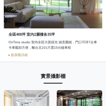
全區400坪 室內2層樓各35坪
OnTime studio 室內全區大面採光 綠意圍繞，門口可停7台車
卡車載卸方便，離台北101只需15分鐘車程
▸ 點我看詳細
實景攝影棚