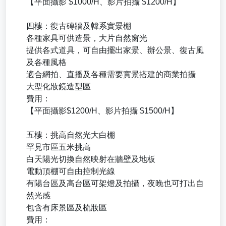
【平面攝影 $1000/H、影片拍攝 $1200/H】
四樓：復古磚牆及韓系實景棚
各種家具可供造景，大片自然窗光
提供各式道具，可自由擺出家景、辦公景、復古風
及各種風格
適合網拍、直播及各種需要實景搭建的商業拍攝
大型化妝鏡造型區
費用：
【平面攝影$1200/H、影片拍攝 $1500/H】
五樓：挑高自然光大白棚
罕見市區五米挑高
白天陽光切換自然映射在牆壁及地板
電動頂棚可自由控制光線
有陽台區及高台區可架燈及拍攝，夜晚也可打出自
然光感
包含有床景區及梳妝區
費用：