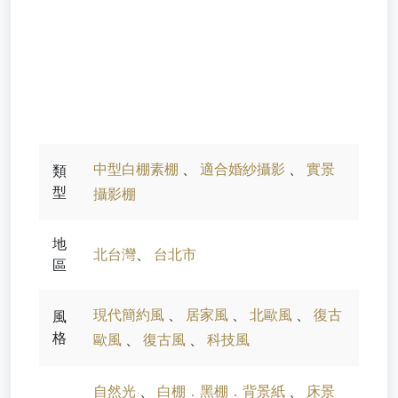
中型白棚素棚
、
適合婚紗攝影
、
實景
類
型
攝影棚
地
北台灣
、
台北市
區
現代簡約風
、
居家風
、
北歐風
、
復古
風
格
歐風
、
復古風
、
科技風
自然光
、
白棚．黑棚．背景紙
、
床景