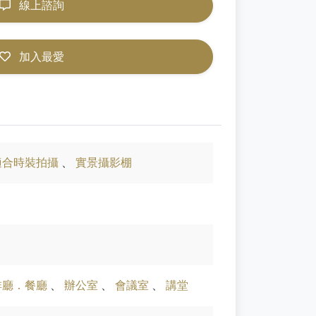
線上諮詢
加入最愛
適合時裝拍攝
、
實景攝影棚
啡廳．餐廳
、
辦公室
、
會議室
、
講堂