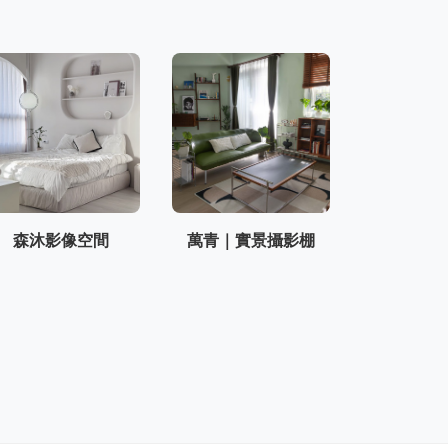
森沐影像空間
萬青｜實景攝影棚