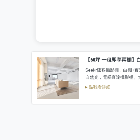
【60坪 一租即享兩棚】
Seekr熙客攝影棚，白棚
自然光，電梯直達攝影棚、
▸ 點我看詳細