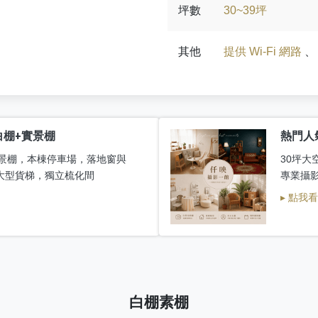
坪數
30~39坪
其他
提供 Wi-Fi 網路
白棚+實景棚
熱門人
+實景棚，本棟停車場，落地窗與
30坪大
大型貨梯，獨立梳化間
專業攝
▸ 點我
白棚素棚