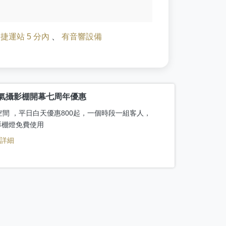
、
捷運站 5 分內
、
有音響設備
氣攝影棚開幕七周年優惠
空間 ，平日白天優惠800起，一個時段一組客人，
影棚燈免費使用
看詳細