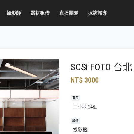
攝影師
器材租借
直播團隊
採訪報導
SOSi FOTO 台北
NT$ 3000
費用
二小時起租
設備
投影機