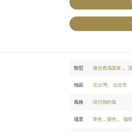
類型
適合會議講座
、
地區
北台灣
、
台北市
風格
現代簡約風
場景
單色．撞色
、
咖