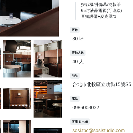
投影機/升降幕/簡報筆
65吋液晶電視(可連線)
音鄉設備+麥克風*1
坪數
30 坪
容納人數
40 人
地址
台北市北投區立功街15號S5
電話
0986003032
客服 E-mail
sosi.tpc@sosistudio.com