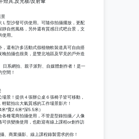
x 神牛燈具,反光板/反射傘
居景
大Ｌ型沙發可供使用。可隨你拍攝擺放，更配
寂靜自然風格，另外還有質感日式吧台景，文
供使用。
外，還有許多活動式假植物軟裝道具可自由搭
夜晚拍攝也很美，是雙北地區及罕見的戶外造
製、日系網拍、親子派對、自媒體創作者！是一
的空間！
景
公場景！提供４張辦公桌６張椅子皆可移動，
，輕鬆拍出大氣質感的工作場景影片！
米*寬2.6米*深5.5米）
合各種電商拍攝使用，不管是型錄拍攝／人像
格可供變換使用，也歡迎有線上課程or創作訪
拍攝、商業攝影、線上課程錄製需求的你！