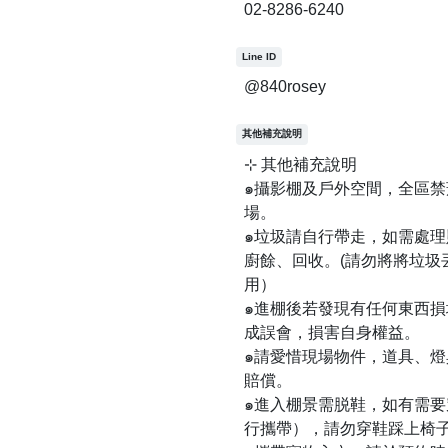
02-8286-6240
Line ID
@840rosey
其他補充說明
⊹ 其他補充說明
๑攝影棚及戶外空間，全區
場。
๑垃圾請自行帶走，如需處
廚餘、回收。(請勿將將垃圾
用）
๑進棚後若發現有任何東西
成誤會，損害自身權益。
๑請愛惜現場物件，道具、燈
賠償。
๑進入棚景需脱鞋，如有需
行攜帶），請勿穿鞋踩上椅