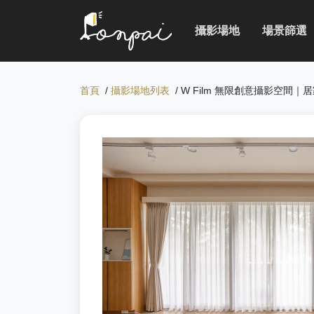
攝影場地
場景篩選
首頁
/
攝影場地列表
/ W Film 無限創意攝影空