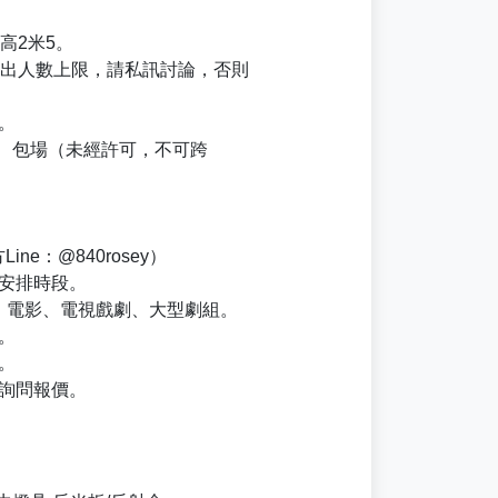
高2米5。
超出人數上限，請私訊討論，否則
。
區、包場（未經許可，不可跨
ne：@840rosey）
安排時段。
、電影、電視戲劇、大型劇組。
。
。
詢問報價。