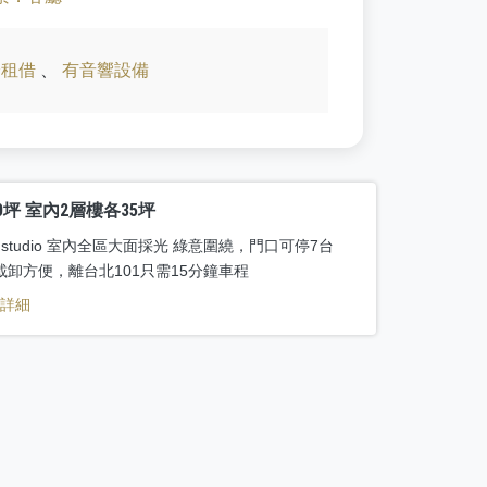
燈租借
、
有音響設備
0坪 室內2層樓各35坪
e studio 室內全區大面採光 綠意圍繞，門口可停7台
載卸方便，離台北101只需15分鐘車程
看詳細