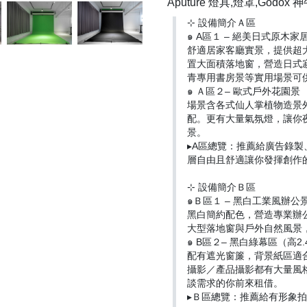
Aputure 燈具,燈罩,Godo
⊹ 設備簡介Ａ區
๑ A區１ – 絕美日式原木家
舒適居家客廳實景，提供超
置大面積落地窗，營造日式
青專用書房景等實用場景可
๑ Ａ區２– 歐式戶外花園景
場景含各式仙人掌植物造景
配。更有大量氣氛燈，讓你
景。
▸A區總覽：推薦給廣告錄
層自由且舒適讓你發揮創作
⊹ 設備簡介Ｂ區
๑Ｂ區１ – 黑白工業風辦公
黑白簡約配色，營造專業辦
大型落地窗與戶外自然風景
๑ B區２– 黑白綠幕區（高2.4
配有遮光窗簾，背景紙區適
攝影／產品攝影都有大量風
談需求的你前來租借。
▸Ｂ區總覽：推薦給有形象