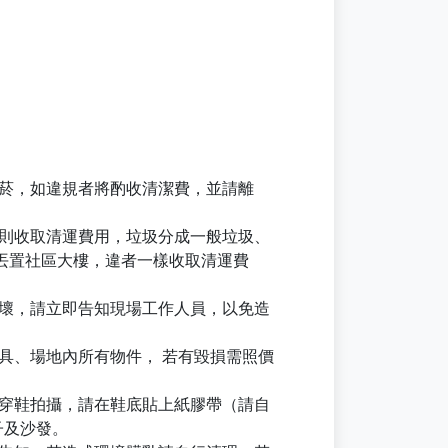
禁菸，如違規者將酌收清潔費，並請離
理則收取清運費用，垃圾分成一般垃圾、
丟置社區大樓，違者一樣收取清運費
損壞，請立即告知現場工作人員，以免造
具、場地內所有物件， 若有毀損需照價
要穿鞋拍攝，請在鞋底貼上紙膠帶（請自
子及沙發。