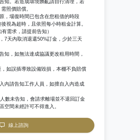
時告知。若造成環境髒亂請自行清理，若
，需照價賠償。
復原，場復時間已包含在您租借的時段
鐘後視為超時，且依照每小時租金計算。
（如有需求，請提前告知）
，7天內取消退還50%訂金，少於三天
。
內告知，如無法達成協議更改租用時間，
插座，如誤插導致設備毀損，本棚不負賠償
需入內請告知工作人員，如擅自入內造成
。
過人數未告知，會請求離場並不退回訂金
社區空間未經許可不得進入。
線上諮詢