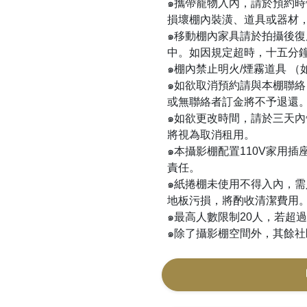
๑攜帶寵物入內，請於預約
損壞棚內裝潢、道具或器材
๑移動棚內家具請於拍攝後
中。如因規定超時，十五分
๑棚內禁止明火/煙霧道具 
๑如欲取消預約請與本棚聯絡
或無聯絡者訂金將不予退還
๑如欲更改時間，請於三天
將視為取消租用。
๑本攝影棚配置110V家用
責任。
๑紙捲棚未使用不得入內，
地板污損，將酌收清潔費用
๑最高人數限制20人，若超
๑除了攝影棚空間外，其餘