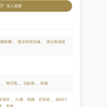
加入最愛
白棚素棚
、
適合時裝拍攝
、
適合會議講
風
、
無印風
、
北歐風
、
韓風
會議室
、
白棚．黑棚．背景紙
、
綠KEY
景．客廳