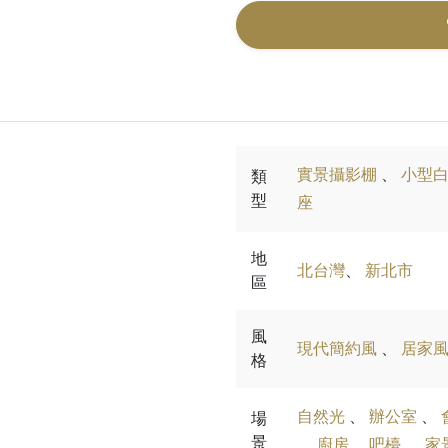
實景攝影棚
、
小型
類
型
座
地
北台灣
、
新北市
區
風
現代簡約風
、
居家
格
自然光
、
辦公室
、
場
景
、
廚房 ．吧檯
、
家