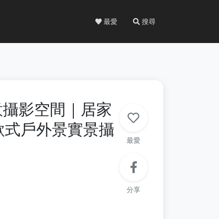
最愛
搜尋
限創意攝影空間｜居家
歐式戶外景實景攝
最愛
分享