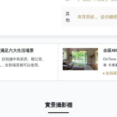
其
有背景紙
、
提供棚
他
次滿足六大生活場景
全區40
、好拍攝中島廚房、辦公室、
OnTim
組人，全部場景都可以使用。
車 卡車
▸ 點我
實景攝影棚