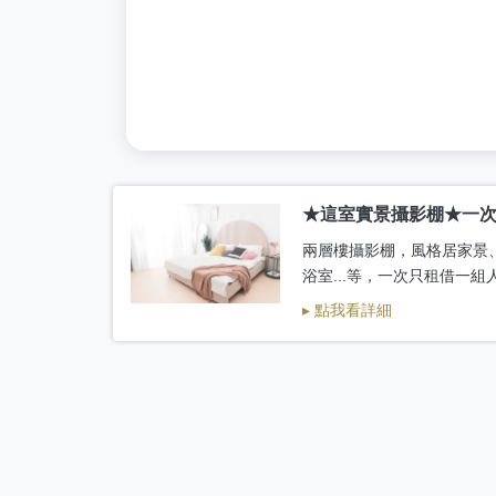
★這室實景攝影棚★一
兩層樓攝影棚，風格居家景
浴室...等，一次只租借一
▸ 點我看詳細