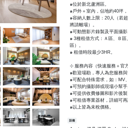
๑位於新北蘆洲區。
๑戶外＋室內，佔地約40坪，
๑容納人數上限：20人（若
將請離場）。
๑可動態影片錄製及平面攝影
๑ 3種租借方式：Ａ區、Ｂ
區）。
๑ 租借時段最少3HR。
⊹ 服務內容（快速服務＋官方Li
๑歡迎場勘，專人為您服務與
๑可配合特殊需求，如：MV
๑可預約攝影師或現場小幫手
๑可提供收費修圖和影片後製
๑可租借專業器材，詳細可再
๑以上皆為未稅價格。
設備