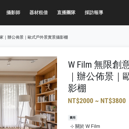
攝影師
器材租借
直播團隊
採訪報導
間｜居家｜辦公佈景｜歐式戶外景實景攝影棚
W Film 無
｜辦公佈景｜
影棚
NT$2000 ~ NT$3800
費用
⊹ 關於 W Film