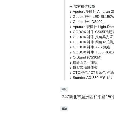
⊹ 器材租借服務
๑ Aputure愛圖仕 Amaran 2
๑ Godox 神牛 LED-SL150W 
๑ Godox 神牛DS400II
๑ Aputure 愛圖仕 Light D
๑ GODOX 神牛 CS65D
๑ GODOX 神牛 八角柔光罩
๑ GODOX 神牛 四角傘式
๑ GODOX 神牛 X2S 無線 
๑ GODOX 神牛 TL60 RG
๑ C-Stand (CS30M)
๑ 攝影五合一旗板
๑ 氣壓式攝影燈架
๑ CTO橙色 / CTB 藍色 色紙
๑ Stander AC-330 三向動
地址
247新北市蘆洲區和平路150
電話