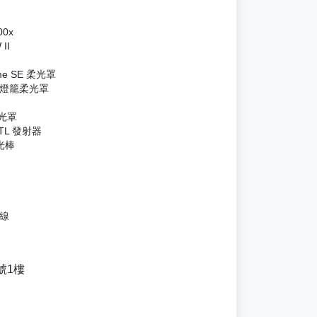
00x
II
ome SE 柔光罩
球形燈籠柔光罩
柔光罩
TTL 發射器
B光棒
力線
號1樓