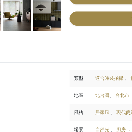
類型
適合時裝拍攝
、
地區
北台灣
、
台北市
風格
居家風
、
現代簡
場景
自然光
、
廚房 