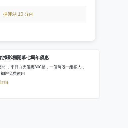
、
捷運站 10 分內
氣攝影棚開幕七周年優惠
空間 ，平日白天優惠800起，一個時段一組客人，
影棚燈免費使用
看詳細