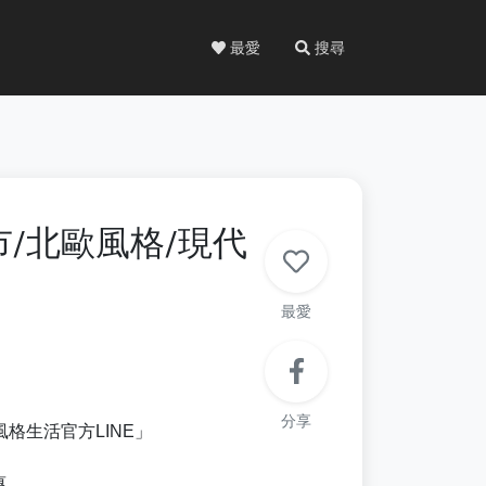
最愛
搜尋
/北歐風格/現代
最愛
分享
格生活官方LINE」
惠