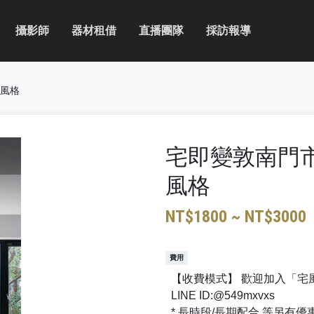
攝影師
器材租借
直播團隊
採訪報導
代風格
宅即變敦南門市
風格
NT$1800 ~ NT$3000
費用
【收費模式】 歡迎加入「宅風
LINE ID:@549mxvxs
* 長時段/長期配合 等另有優