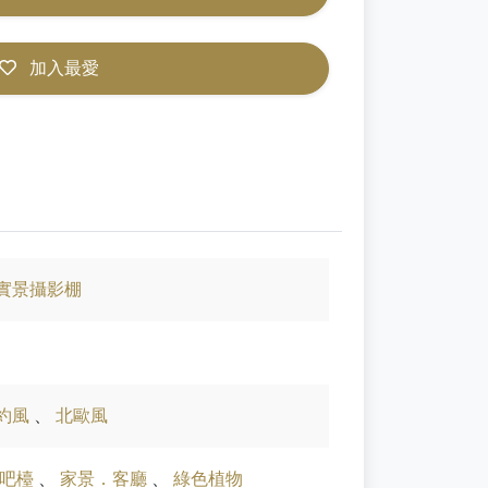
加入最愛
實景攝影棚
約風
、
北歐風
．吧檯
、
家景．客廳
、
綠色植物