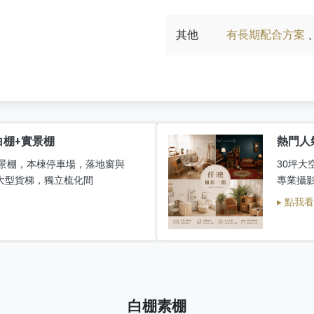
其他
有長期配合方案
白棚+實景棚
熱門人
+實景棚，本棟停車場，落地窗與
30坪大
大型貨梯，獨立梳化間
專業攝
▸ 點我
白棚素棚