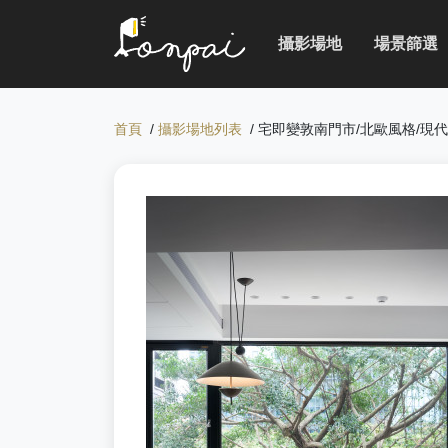
攝影場地
場景篩選
首頁
/
攝影場地列表
/ 宅即變敦南門市/北歐風格/現