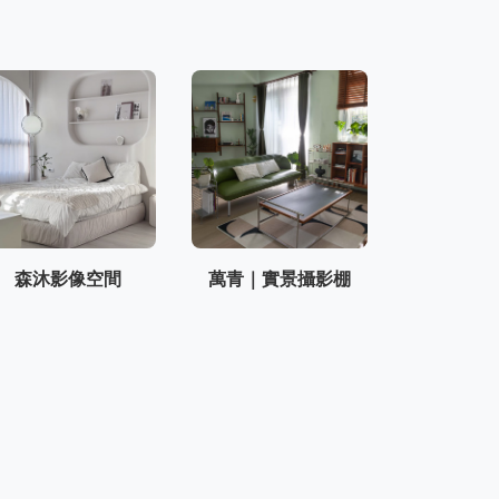
森沐影像空間
萬青｜實景攝影棚