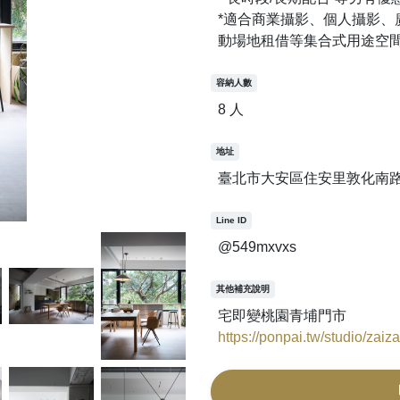
*適合商業攝影、個人攝影、
動場地租借等集合式用途空
容納人數
8 人
地址
臺北市大安區住安里敦化南路
Line ID
@549mxvxs
其他補充說明
https://ponpai.tw/studio/zaizai