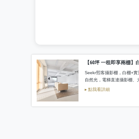
【60坪 一租即享兩棚】
Seekr熙客攝影棚，白棚
自然光，電梯直達攝影棚、
▸ 點我看詳細