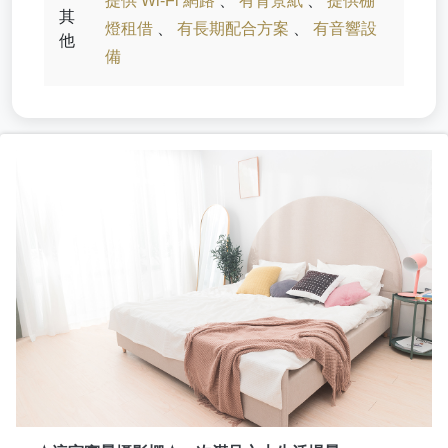
提供 Wi-Fi 網路
、
有背景紙
、
提供棚
其
燈租借
、
有長期配合方案
、
有音響設
他
備