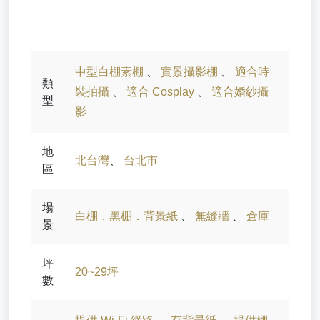
中型白棚素棚
、
實景攝影棚
、
適合時
類
裝拍攝
、
適合 Cosplay
、
適合婚紗攝
型
影
地
北台灣
、
台北市
區
場
白棚．黑棚．背景紙
、
無縫牆
、
倉庫
景
坪
20~29坪
數