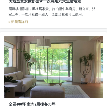
★這室實景攝影棚★一次滿足六大生活場景
兩層樓攝影棚，風格居家景、好拍攝中島廚房、辦公室、浴
室...等，一次只租借一組人，全部場景都可以使用。
▸ 點我看詳細
全區400坪 室內2層樓各35坪