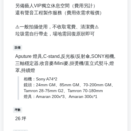
另備藝人VIP獨立休息空間（費用另計）
還有聲音工程製作服務（費用依需求報價）
⚠️一般拍攝使用，不收取電費、清潔費⚠️
垃圾需自行帶走，場地需回復原狀即可
設備
Aputure 燈具,C-stand,反光板/反射傘,SONY相機,
三軸穩定器,收音麥/Mini麥,掛燙機/直立式熨斗,燈
罩,持續燈
相機：Sony A74*2
鏡頭：24mm GM、85mm GM、70-200mm GM、
Tamron 28-75mm G2、Tamron 70-180mm
燈具：Amaran 200x*3、Amaran 300c*1
坪數
26 坪