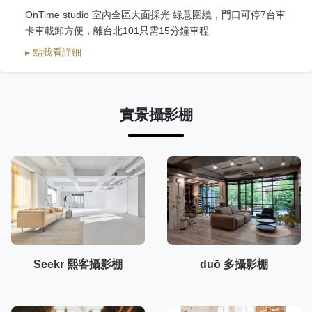
OnTime studio 室內全區大面採光 綠意圍繞，門口可停7台車
卡車載卸方便，離台北101只需15分鐘車程
▸ 點我看詳細
實景攝影棚
Seekr 熙客攝影棚
duō 多攝影棚